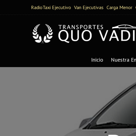
RadioTaxi Ejecutivo
Van Ejecutivas
Carga Menor
Radio Taxis Quo Vadis
Taxis ejecutivos, minibuses y furgones
Inicio
Nuestra E