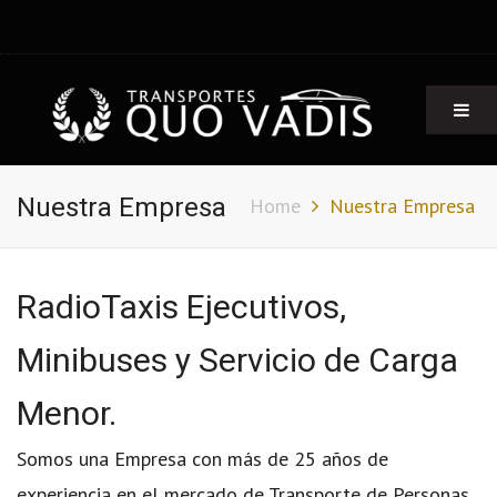
Radio Taxis Quo Vadis
Taxis ejecutivos, minibuses y furgones
Nuestra Empresa
Home
Nuestra Empresa
RadioTaxis Ejecutivos,
Minibuses y Servicio de Carga
Menor.
Somos una Empresa con más de 25 años de
experiencia en el mercado de Transporte de Personas,