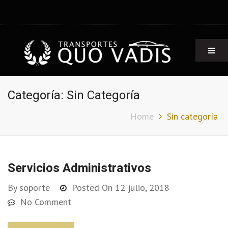
Radio Taxis Quo Vadis
Taxis ejecutivos, minibuses y furgones
Categoría:
Sin Categoría
Home
Sin categoría
Servicios Administrativos
By
soporte
Posted On
12 julio, 2018
No Comment